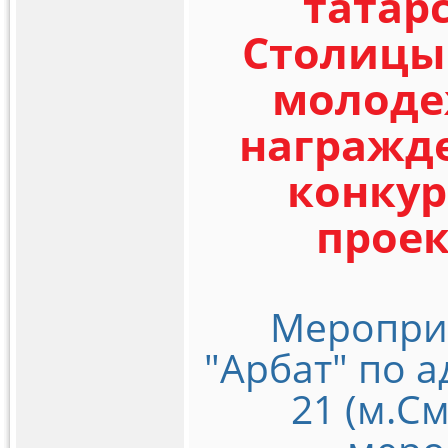
татар
Столицы 
молоде
награжд
конку
проек
Мероприя
"Арбат" по а
21 (м.С