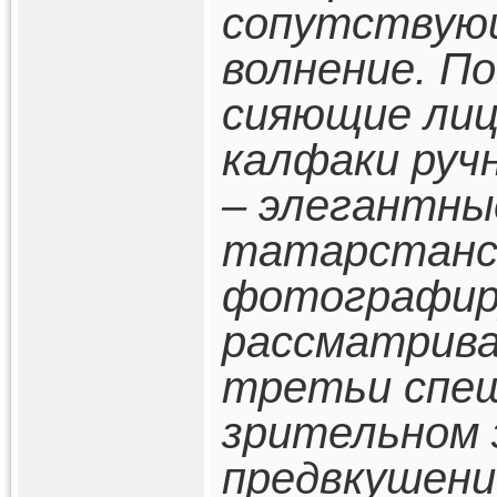
сопутствующ
волнение. П
сияющие лиц
калфаки руч
– элегантны
татарстанск
фотографир
рассматрива
третьи спе
зрительном 
предвкушени