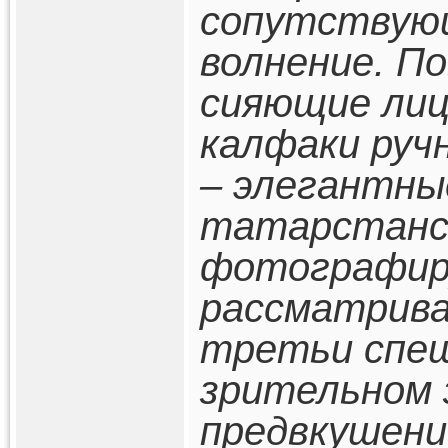
сопутствующ
волнение. П
сияющие лиц
калфаки руч
– элегантны
татарстанск
фотографир
рассматрива
третьи спе
зрительном 
предвкушени