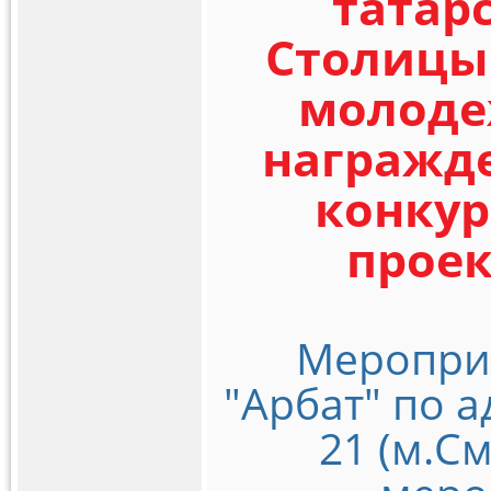
татар
Столицы 
молоде
награжд
конку
проек
Мероприя
"Арбат" по а
21 (м.С