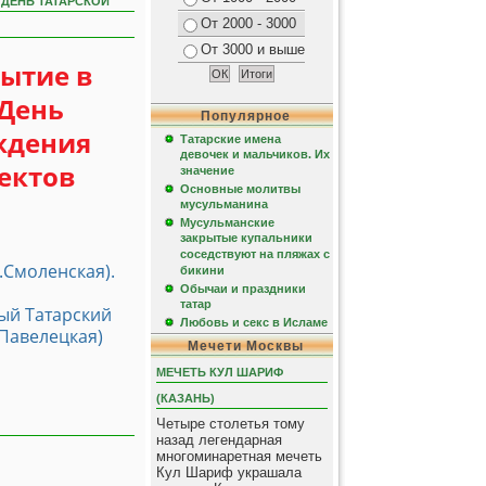
 ДЕНЬ ТАТАРСКОЙ
От 2000 - 3000
От 3000 и выше
бытие в
 День
Популярное
ждения
Татарские имена
девочек и мальчиков. Их
ектов
значение
Основные молитвы
мусульманина
Мусульманские
закрытые купальники
соседствуют на пляжах с
.Смоленская).
бикини
Обычаи и праздники
татар
ый Татарский
Любовь и секс в Исламе
, Павелецкая)
Мечети Москвы
МЕЧЕТЬ КУЛ ШАРИФ
(КАЗАНЬ)
Четыре столетья тому
назад легендарная
многоминаретная мечеть
Кул Шариф украшала