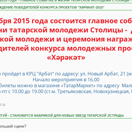
Я 2015 ГОДА - ГЛАВНОЕ СОБЫТИЕ В ЖИЗНИ ТАТАРСКОЙ МОЛОДЕЖИ СТОЛИЦЫ -
ДЕНИЕ ПОБЕДИТЕЛЕЙ КОНКУРСА ПРОЕКТОВ "ХӘРӘКӘТ-2015"
бря 2015 года состоится главное со
и татарской молодежи Столицы -
ской молодежи и церемония награ
дителей конкурса молодежных про
«Хәрәкәт»
пройдет в КРЦ "Арбат" по адресу: ул. Новый Арбат, 21 (м
Начало мероприятия в 16.00
билеты можно в магазине «ТатарМаркет» по адресу Мал
Пн-пт с 10.00 до 19.00 (ст.м. Третьяковская, Новокузнецкая
7:11
ТУЙ - СТАНОВИТСЯ ФАБРИКОЙ ДЛЯ НОВЫХ ЗВЕЗД ТАТАРСКОЙ ЭСТРАДЫ
большой сцене?