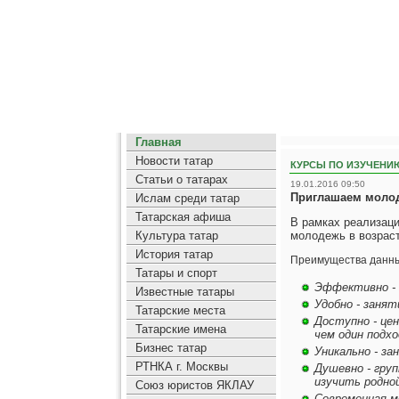
Главная
Новости татар
КУРСЫ ПО ИЗУЧЕНИ
Статьи о татарах
19.01.2016 09:50
Приглашаем молод
Ислам среди татар
Татарская афиша
В рамках реализац
Культура татар
молодежь в возраст
История татар
Преимущества данны
Татары и спорт
Эффективно - 
Известные татары
Удобно - занят
Татарские места
Доступно - цен
Татарские имена
чем один подхо
Бизнес татар
Уникально - з
РТНКА г. Москвы
Душевно - гру
изучить родной
Союз юристов ЯКЛАУ
Современная ме