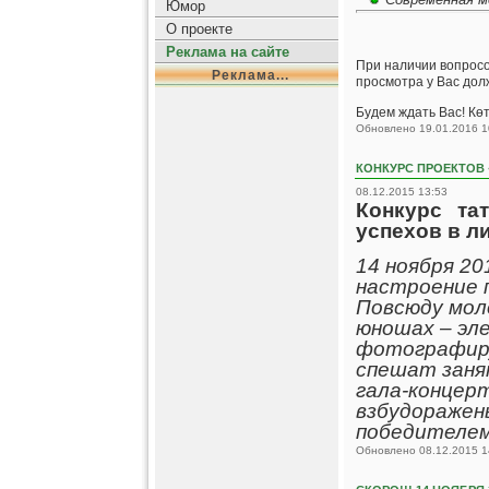
Юмор
О проекте
Реклама на сайте
При наличии вопросов
Реклама...
просмотра у Вас долж
Будем ждать Вас! Көт
Обновлено 19.01.2016 1
КОНКУРС ПРОЕКТОВ 
08.12.2015 13:53
Конкурс та
успехов в л
14 ноября 20
настроение 
Повсюду мол
юношах – эл
фотографиру
спешат заня
гала-концер
взбудоражен
победителем 
Обновлено 08.12.2015 1