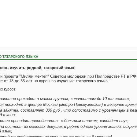
Ю ТАТАРСКОГО ЯЗЫКА
ежь изучить родной, татарский язык!
ии проекта "Милли мектеп" Советом молодежи при Полпредстве РТ в РФ
е от 18 до 35 лет на курсы по изучению татарского языка.
х курсов:
занятия проходят в малых группах, количеством до 10-ти человек;
ия проходят в центре Москвы (метро Новокузнецкая) в вечернее время с
а занятий составляет 300 руб., что сопоставимо с уровнем цен в рег
д в кино;
анятия проводит преподаватель с большим стажем, кандидат наук;
ппа состоит из молодых девушек и ребят одного уровня знаний, искре
 язык;
тодика предполагает изучение языка всего за 6 месяцев!