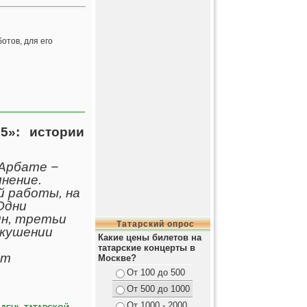
отов, для его
5»: истории
 Арбате −
нение.
й работы, на
Одни
н, третьи
Татарский опрос
вкушении
Какие цены билетов на
татарские концерты в
ет
Москве?
От 100 до 500
От 500 до 1000
От 1000 - 2000