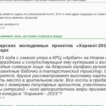
, можете задать по электронной почте: Этот e-mail адрес защищен от спам-б
ен быть включен Javascript
еп калабыз!=)
0:08
«ХӘРӘКӘТ-2015»: ИСТОРИИ УСПЕХОВ В ЛИЦАХ
тарских молодежных проектов «Хәрәкәт-201
ицах
15 года с самого утра в КРЦ «Арбат» на Новом
праздника и сопутствующие ему кутерьма и вол
одые сияющие лица: на девушках калфаки ручно
егантные бабочки в татарстанский триколор. 
ются, другие рассматривают выставку карти
ть место в зрительном зале. Все гости в пред
та с номерами популярных артистов, участники
ы интригой – кого авторитетное жюри призна
конкурса "Хәрәкәт - 2015"?
4:13