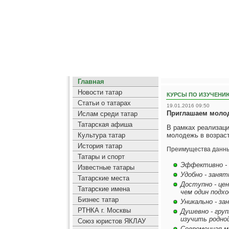
Главная
Новости татар
КУРСЫ ПО ИЗУЧЕНИ
Статьи о татарах
19.01.2016 09:50
Приглашаем молод
Ислам среди татар
Татарская афиша
В рамках реализац
Культура татар
молодежь в возраст
История татар
Преимущества данны
Татары и спорт
Эффективно - 
Известные татары
Удобно - занят
Татарские места
Доступно - цен
Татарские имена
чем один подхо
Бизнес татар
Уникально - з
РТНКА г. Москвы
Душевно - гру
изучить родной
Союз юристов ЯКЛАУ
Современная ме