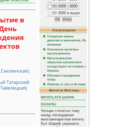
 ДЕНЬ ТАТАРСКОЙ
От 2000 - 3000
От 3000 и выше
бытие в
 День
Популярное
ждения
Татарские имена
девочек и мальчиков. Их
ектов
значение
Основные молитвы
мусульманина
Мусульманские
закрытые купальники
соседствуют на пляжах с
.Смоленская).
бикини
Обычаи и праздники
татар
ый Татарский
Любовь и секс в Исламе
, Павелецкая)
Мечети Москвы
МЕЧЕТЬ КУЛ ШАРИФ
(КАЗАНЬ)
Четыре столетья тому
назад легендарная
многоминаретная мечеть
Кул Шариф украшала