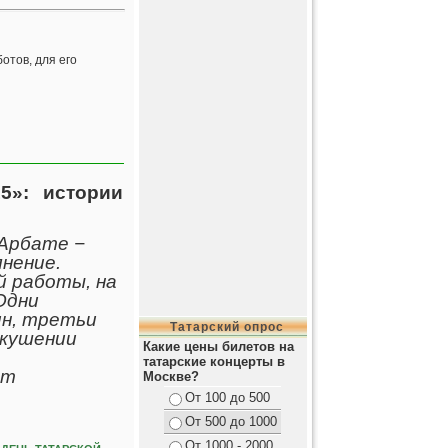
отов, для его
5»: истории
 Арбате −
нение.
й работы, на
Одни
н, третьи
Татарский опрос
вкушении
Какие цены билетов на
татарские концерты в
ет
Москве?
От 100 до 500
От 500 до 1000
От 1000 - 2000