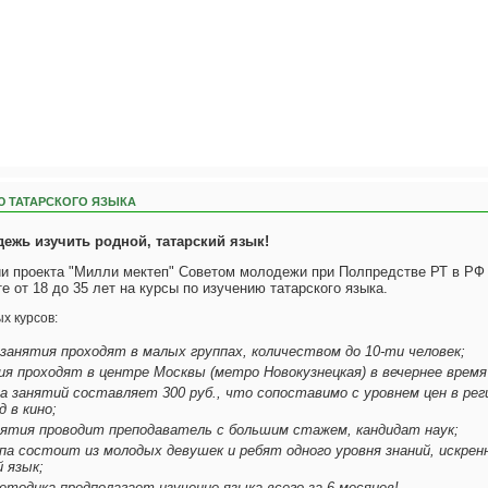
Ю ТАТАРСКОГО ЯЗЫКА
ежь изучить родной, татарский язык!
ии проекта "Милли мектеп" Советом молодежи при Полпредстве РТ в РФ
е от 18 до 35 лет на курсы по изучению татарского языка.
х курсов:
занятия проходят в малых группах, количеством до 10-ти человек;
ия проходят в центре Москвы (метро Новокузнецкая) в вечернее время с
а занятий составляет 300 руб., что сопоставимо с уровнем цен в рег
д в кино;
анятия проводит преподаватель с большим стажем, кандидат наук;
ппа состоит из молодых девушек и ребят одного уровня знаний, искре
 язык;
тодика предполагает изучение языка всего за 6 месяцев!