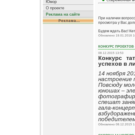
Юмор
О проекте
Реклама на сайте
При наличии вопросов
Реклама...
просмотра у Вас долж
Будем ждать Вас! Көт
Обновлено 19.01.2016 1
КОНКУРС ПРОЕКТОВ 
08.12.2015 13:53
Конкурс та
успехов в л
14 ноября 20
настроение 
Повсюду мол
юношах – эл
фотографиру
спешат заня
гала-концер
взбудоражен
победителем 
Обновлено 08.12.2015 1