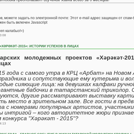
, можете задать по электронной почте: Этот e-mail адрес защищен от спам-б
ен быть включен Javascript
еп калабыз!=)
0:08
«ХӘРӘКӘТ-2015»: ИСТОРИИ УСПЕХОВ В ЛИЦАХ
тарских молодежных проектов «Хәрәкәт-201
ицах
15 года с самого утра в КРЦ «Арбат» на Новом
праздника и сопутствующие ему кутерьма и вол
одые сияющие лица: на девушках калфаки ручно
егантные бабочки в татарстанский триколор. 
ются, другие рассматривают выставку карти
ть место в зрительном зале. Все гости в пред
та с номерами популярных артистов, участники
ы интригой – кого авторитетное жюри призна
конкурса "Хәрәкәт - 2015"?
4:13