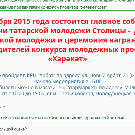
Я 2015 ГОДА - ГЛАВНОЕ СОБЫТИЕ В ЖИЗНИ ТАТАРСКОЙ МОЛОДЕЖИ СТОЛИЦЫ -
ДЕНИЕ ПОБЕДИТЕЛЕЙ КОНКУРСА ПРОЕКТОВ "ХӘРӘКӘТ-2015"
бря 2015 года состоится главное со
и татарской молодежи Столицы -
ской молодежи и церемония награ
дителей конкурса молодежных про
«Хәрәкәт»
пройдет в КРЦ "Арбат" по адресу: ул. Новый Арбат, 21 (м
Начало мероприятия в 16.00
билеты можно в магазине «ТатарМаркет» по адресу Мал
Пн-пт с 10.00 до 19.00 (ст.м. Третьяковская, Новокузнецкая
7:11
ТУЙ - СТАНОВИТСЯ ФАБРИКОЙ ДЛЯ НОВЫХ ЗВЕЗД ТАТАРСКОЙ ЭСТРАДЫ
большой сцене?