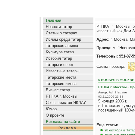
Главная
РТНКА г. Москвы ра
Новости татар
известный как Дом 
Статьи о татарах
Ислам среди татар
Адрес:
г. Москва, Ма
Татарская афиша
Проезд:
м. "Новокуз
Культура татар
Телефоны: 951-87-59
История татар
Татары и спорт
Схема проезда:
Известные татары
Татарские места
5 НОЯБРЯ В МОСКВЕ
Татарские имена
-
РТНКА г. Москвы
Пр
Бизнес татар
Автор: Administrator
РТНКА г. Москвы
03.11.2006 23:38
5 ноября 2006 г.
Союз юристов ЯКЛАУ
в Татарском культу
Юмор
посвященный 100-ле
О проекте
Реклама на сайте
Еще статьи...
Реклама...
28 октября в Тата