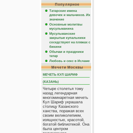
Популярное
Татарские имена
девочек и мальчиков. Их
значение
Основные молитвы
мусульманина
Мусульманские
закрытые купальники
соседствуют на пляжах с
бикини
Обычаи и праздники
татар
Любовь и секс в Исламе
Мечети Москвы
МЕЧЕТЬ КУЛ ШАРИФ
(КАЗАНЬ)
Четыре столетья тому
назад легендарная
многоминаретная мечеть
Кул Шариф украшала
столицу Казанского
ханства, поражая всех
своим великолепием,
изящностью, красотой,
богатой библиотекой. Она
была центром