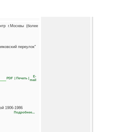
нтр г.Москвы (более
няковский переулок"
E-
PDF
| Печать |
mail
ой 1906-1986
Подробнее...