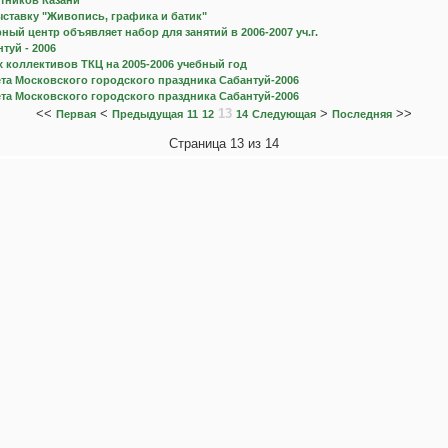
тников Казани
ставку "Живопись, графика и батик"
ный центр объявляет набор для занятий в 2006-2007 уч.г.
туй - 2006
х коллективов ТКЦ на 2005-2006 учебный год
та Московского городского праздника Сабантуй-2006
та Московского городского праздника Сабантуй-2006
<<
<
13
>
>>
Первая
Предыдущая
11
12
14
Следующая
Последняя
Страница 13 из 14