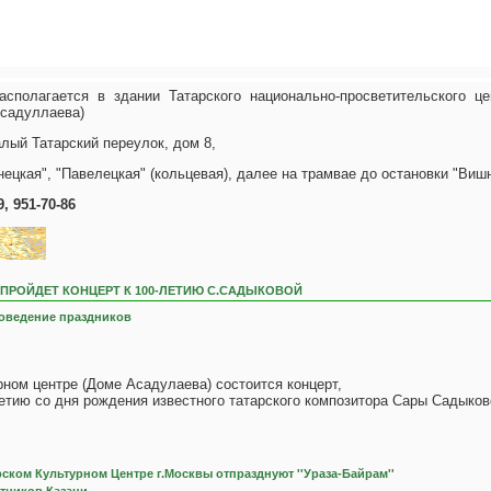
cполагается в здании Татарского национально-просветительского це
Асадуллаева)
лый Татарский переулок, дом 8,
нецкая", "Павелецкая" (кольцевая), далее на трамвае до остановки "Виш
, 951-70-86
 ПРОЙДЕТ КОНЦЕРТ К 100-ЛЕТИЮ С.САДЫКОВОЙ
оведение праздников
рном центре (Доме Асадулаева) состоится концерт,
тию со дня рождения известного татарского композитора Сары Садыков
рском Культурном Центре г.Москвы отпразднуют ''Ураза-Байрам''