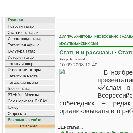
Главная
Новости татар
Статьи о татарах
ДИЛЯРА АХМЕТОВА: НЕОБХОДИМО ЗАДАВ
Ислам среди татар
МУСУЛЬМАНСКИХ СМИ
Татарская афиша
-
Культура татар
Статьи и рассказы
Стат
История татар
Автор: Administrator
Татары и спорт
10.09.2008 12:40
Известные татары
В ноябре 
Татарские места
презентаци
Татарские имена
«Ислам в 
Бизнес татар
Всеросси
РТНКА г. Москвы
Союз юристов ЯКЛАУ
собеседник – редак
Юмор
организовывала его раб
О проекте
Реклама на сайте
Реклама...
Еще статьи...
В защиту «неправильной» погоды