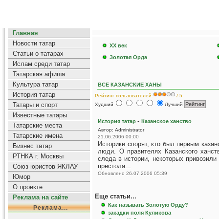
Главная
Новости татар
ХХ век
Статьи о татарах
Золотая Орда
Ислам среди татар
Татарская афиша
Культура татар
ВСЕ КАЗАНСКИЕ ХАНЫ
История татар
Рейтинг пользователей:
/ 5
Татары и спорт
Худший
Лучший
Известные татары
-
История татар
Казанское ханство
Татарские места
Автор: Administrator
Татарские имена
21.06.2006 00:00
Историки спорят, кто был первым казан
Бизнес татар
люди. О правителях Казанского ханст
РТНКА г. Москвы
следа в истории, некоторых привозили 
престола...
Союз юристов ЯКЛАУ
Обновлено 26.07.2006 05:39
Юмор
О проекте
Еще статьи...
Реклама на сайте
Как называть Золотую Орду?
Реклама...
закадки поля Куликова