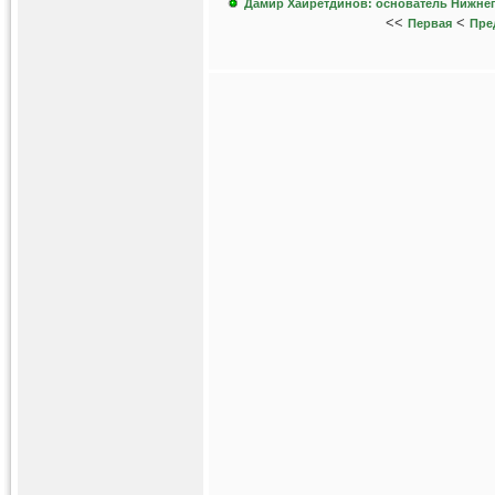
Дамир Хайретдинов: основатель Нижнег
<<
<
Первая
Пре