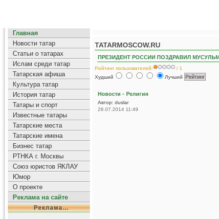
Главная
Новости татар
TATARMOSCOW.RU
Статьи о татарах
ПРЕЗИДЕНТ РОССИИ ПОЗДРАВИЛ МУСУЛЬМ
Ислам среди татар
Рейтинг пользователей:
/ 1
Татарская афиша
Худший
Лучший
Культура татар
-
История татар
Новости
Религия
Автор: duslar
Татары и спорт
28.07.2014 11:49
Известные татары
Татарские места
Татарские имена
Бизнес татар
РТНКА г. Москвы
Союз юристов ЯКЛАУ
Юмор
О проекте
Реклама на сайте
Реклама...