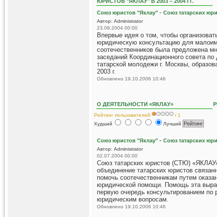
ЮРИСТОВ "ЯКЛАУ" В 2003 – 2004 ГГ.
-
Союз юристов "Яклау"
Союз татарских юр
Автор: Administrator
23.09.2004 00:00
Впервые идея о том, чтобы организоват
юридическую консультацию для малои
соотечественников была предложена мн
заседаний Координационного совета по
татарской молодежи г. Москвы, образов
2003 г.
Обновлено 19.10.2006 10:46
О ДЕЯТЕЛЬНОСТИ «ЯКЛАУ»
Рейтинг пользователей:
/ 1
Худший
Лучший
-
Союз юристов "Яклау"
Союз татарских юр
Автор: Administrator
02.07.2004 00:00
Cоюз татарских юристов (СТЮ) «ЯКЛАУ»
объединение татарских юристов связан
помочь соотечественникам путем оказа
юридической помощи. Помощь эта выра
первую очередь консультированием по
юридическим вопросам.
Обновлено 19.10.2006 10:46