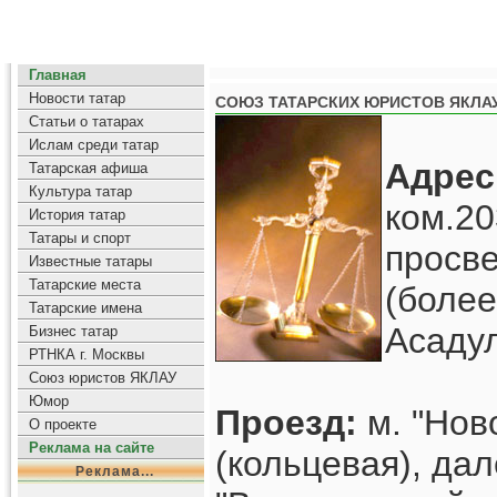
Главная
Новости татар
СОЮЗ ТАТАРСКИХ ЮРИСТОВ ЯКЛА
Статьи о татарах
Ислам среди татар
Адрес
Татарская афиша
Культура татар
ком.20
История татар
Татары и спорт
просве
Известные татары
Татарские места
(более
Татарские имена
Асадул
Бизнес татар
РТНКА г. Москвы
Союз юристов ЯКЛАУ
Юмор
Проезд:
м. "Нов
О проекте
Реклама на сайте
(кольцевая), да
Реклама...