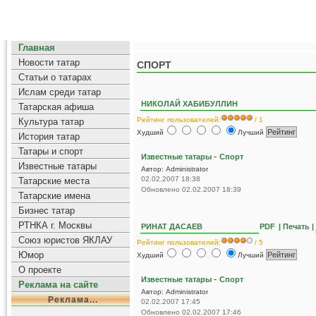
Главная
Новости татар
СПОРТ
Статьи о татарах
Ислам среди татар
НИКОЛАЙ ХАБИБУЛЛИН
Татарская афиша
Рейтинг пользователей:
/ 1
Культура татар
Худший
Лучший
История татар
Татары и спорт
-
Известные татары
Спорт
Известные татары
Автор: Administrator
02.02.2007 18:38
Татарские места
Обновлено 02.02.2007 18:39
Татарские имена
Бизнес татар
РТНКА г. Москвы
РИНАТ ДАСАЕВ
PDF
| Печать |
Союз юристов ЯКЛАУ
Рейтинг пользователей:
/ 5
Юмор
Худший
Лучший
О проекте
-
Известные татары
Спорт
Реклама на сайте
Автор: Administrator
Реклама...
02.02.2007 17:45
Обновлено 02.02.2007 17:46