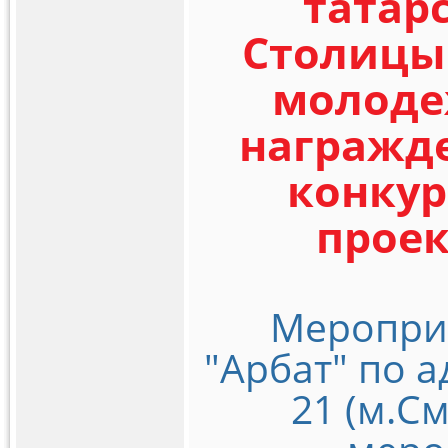
татар
Столицы 
молоде
награжд
конку
проек
Мероприя
"Арбат" по а
21 (м.С