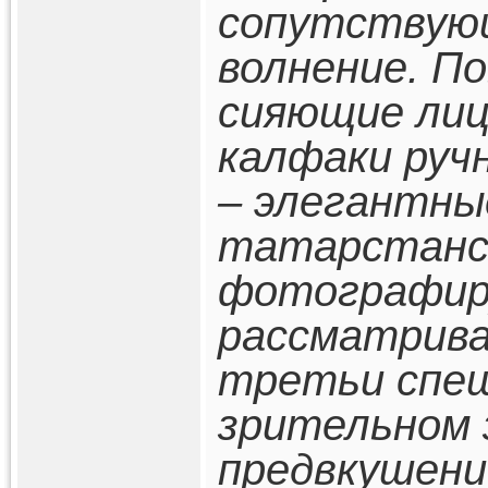
сопутствующ
волнение. П
сияющие лиц
калфаки руч
– элегантны
татарстанск
фотографир
рассматрива
третьи спе
зрительном 
предвкушени