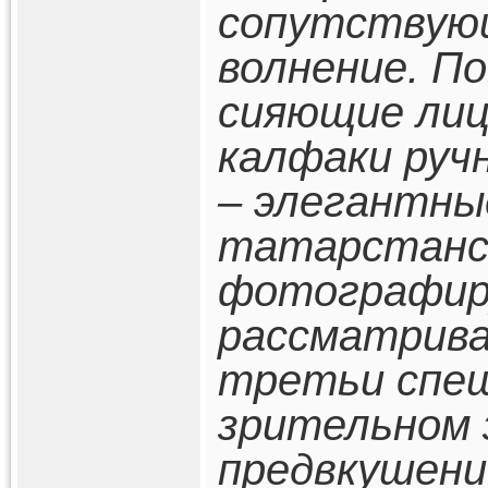
сопутствующ
волнение. П
сияющие лиц
калфаки руч
– элегантны
татарстанск
фотографир
рассматрива
третьи спе
зрительном 
предвкушени