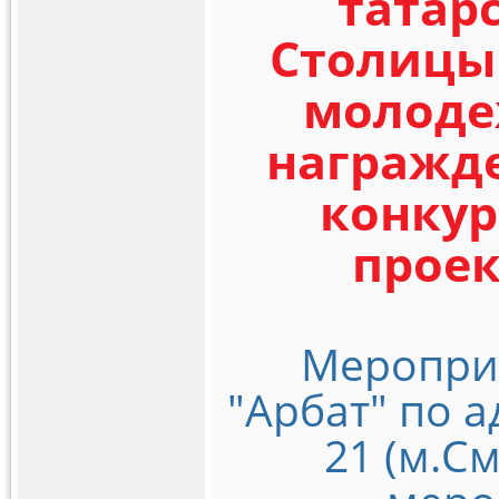
татар
Столицы 
молоде
награжд
конку
проек
Мероприя
"Арбат" по а
21 (м.С