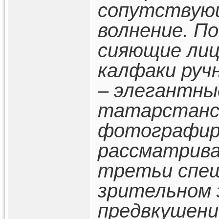
сопутствующ
волнение. П
сияющие лиц
калфаки руч
– элегантны
татарстанск
фотографир
рассматрива
третьи спе
зрительном 
предвкушени