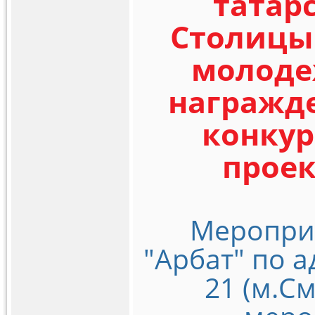
татар
Столицы 
молоде
награжд
конку
проек
Мероприя
"Арбат" по а
21 (м.С