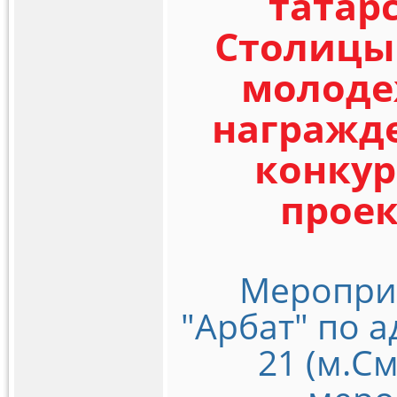
татар
Столицы 
молоде
награжд
конку
проек
Мероприя
"Арбат" по а
21 (м.С