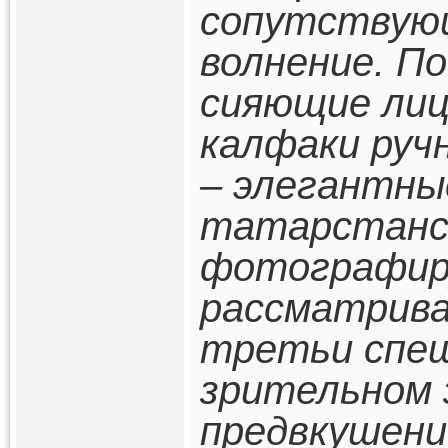
сопутствующ
волнение. П
сияющие лиц
калфаки руч
– элегантны
татарстанск
фотографир
рассматрива
третьи спе
зрительном 
предвкушени