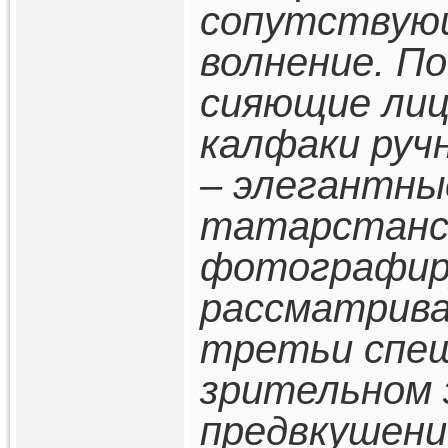
сопутствующ
волнение. П
сияющие лиц
калфаки руч
– элегантны
татарстанск
фотографир
рассматрива
третьи спе
зрительном 
предвкушени