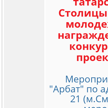
татар
Столицы 
молоде
награжд
конку
проек
Мероприя
"Арбат" по а
21 (м.С