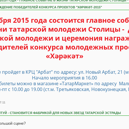
Я 2015 ГОДА - ГЛАВНОЕ СОБЫТИЕ В ЖИЗНИ ТАТАРСКОЙ МОЛОДЕЖИ СТОЛИЦЫ -
ДЕНИЕ ПОБЕДИТЕЛЕЙ КОНКУРСА ПРОЕКТОВ "ХӘРӘКӘТ-2015"
бря 2015 года состоится главное со
и татарской молодежи Столицы -
ской молодежи и церемония награ
дителей конкурса молодежных про
«Хәрәкәт»
пройдет в КРЦ "Арбат" по адресу: ул. Новый Арбат, 21 (м
Начало мероприятия в 16.00
билеты можно в магазине «ТатарМаркет» по адресу Мал
Пн-пт с 10.00 до 19.00 (ст.м. Третьяковская, Новокузнецкая
7:11
ТУЙ - СТАНОВИТСЯ ФАБРИКОЙ ДЛЯ НОВЫХ ЗВЕЗД ТАТАРСКОЙ ЭСТРАДЫ
большой сцене?