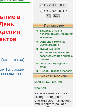
 ДЕНЬ ТАТАРСКОЙ
От 2000 - 3000
От 3000 и выше
бытие в
 День
Популярное
ждения
Татарские имена
девочек и мальчиков. Их
ектов
значение
Основные молитвы
мусульманина
Мусульманские
закрытые купальники
соседствуют на пляжах с
.Смоленская).
бикини
Обычаи и праздники
татар
ый Татарский
Любовь и секс в Исламе
, Павелецкая)
Мечети Москвы
МЕЧЕТЬ КУЛ ШАРИФ
(КАЗАНЬ)
Четыре столетья тому
назад легендарная
многоминаретная мечеть
Кул Шариф украшала