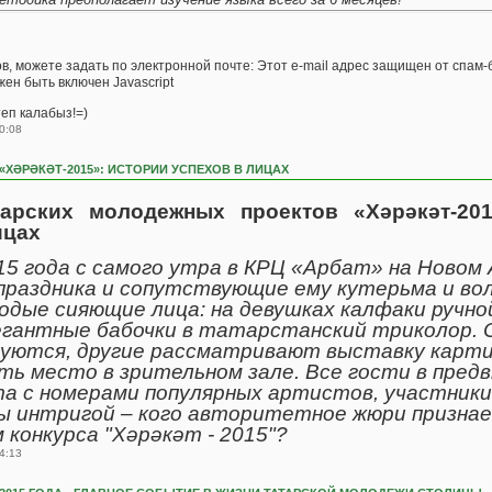
, можете задать по электронной почте: Этот e-mail адрес защищен от спам-б
ен быть включен Javascript
еп калабыз!=)
0:08
«ХӘРӘКӘТ-2015»: ИСТОРИИ УСПЕХОВ В ЛИЦАХ
тарских молодежных проектов «Хәрәкәт-201
ицах
15 года с самого утра в КРЦ «Арбат» на Новом
праздника и сопутствующие ему кутерьма и вол
одые сияющие лица: на девушках калфаки ручно
егантные бабочки в татарстанский триколор. 
ются, другие рассматривают выставку карти
ть место в зрительном зале. Все гости в пред
та с номерами популярных артистов, участники
ы интригой – кого авторитетное жюри призна
конкурса "Хәрәкәт - 2015"?
4:13