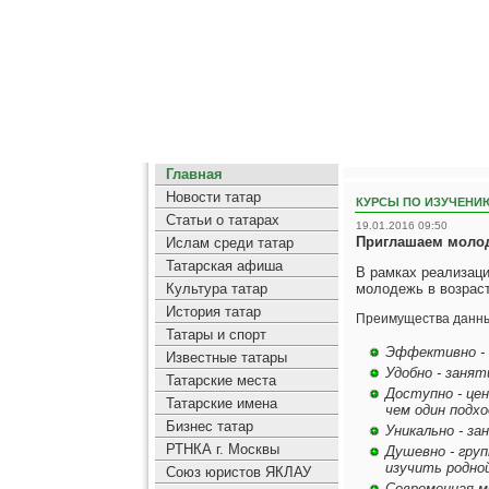
Главная
Новости татар
КУРСЫ ПО ИЗУЧЕНИ
Статьи о татарах
19.01.2016 09:50
Приглашаем молод
Ислам среди татар
Татарская афиша
В рамках реализац
Культура татар
молодежь в возраст
История татар
Преимущества данны
Татары и спорт
Эффективно - 
Известные татары
Удобно - занят
Татарские места
Доступно - цен
Татарские имена
чем один подхо
Бизнес татар
Уникально - з
РТНКА г. Москвы
Душевно - гру
изучить родной
Союз юристов ЯКЛАУ
Современная ме