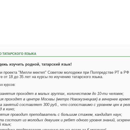
Ю ТАТАРСКОГО ЯЗЫКА
ежь изучить родной, татарский язык!
ии проекта "Милли мектеп" Советом молодежи при Полпредстве РТ в РФ
е от 18 до 35 лет на курсы по изучению татарского языка.
х курсов:
занятия проходят в малых группах, количеством до 10-ти человек;
ия проходят в центре Москвы (метро Новокузнецкая) в вечернее время с
а занятий составляет 300 руб., что сопоставимо с уровнем цен в рег
д в кино;
анятия проводит преподаватель с большим стажем, кандидат наук;
ппа состоит из молодых девушек и ребят одного уровня знаний, искре
 язык;
тодика предполагает изучение языка всего за 6 месяцев!