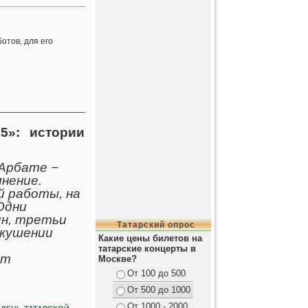
отов, для его
5»: истории
 Арбате −
нение.
й работы, на
Одни
н, третьи
Татарский опрос
вкушении
Какие цены билетов на
татарские концерты в
ет
Москве?
От 100 до 500
От 500 до 1000
От 1000 - 2000