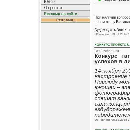
Юмор
О проекте
Реклама на сайте
При наличии вопросов
Реклама...
просмотра у Вас долж
Будем ждать Вас! Көт
Обновлено 19.01.2016 1
КОНКУРС ПРОЕКТОВ 
08.12.2015 13:53
Конкурс та
успехов в л
14 ноября 20
настроение 
Повсюду мол
юношах – эл
фотографиру
спешат заня
гала-концер
взбудоражен
победителем 
Обновлено 08.12.2015 1