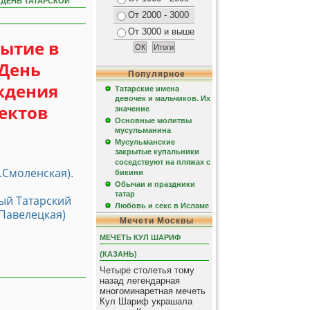
 ДЕНЬ ТАТАРСКОЙ
От 2000 - 3000
От 3000 и выше
бытие в
 День
Популярное
ждения
Татарские имена
девочек и мальчиков. Их
ектов
значение
Основные молитвы
мусульманина
Мусульманские
закрытые купальники
соседствуют на пляжах с
.Смоленская).
бикини
Обычаи и праздники
татар
ый Татарский
Любовь и секс в Исламе
, Павелецкая)
Мечети Москвы
МЕЧЕТЬ КУЛ ШАРИФ
(КАЗАНЬ)
Четыре столетья тому
назад легендарная
многоминаретная мечеть
Кул Шариф украшала