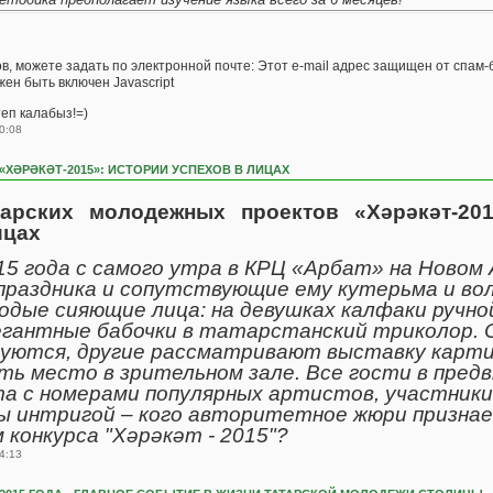
, можете задать по электронной почте: Этот e-mail адрес защищен от спам-б
ен быть включен Javascript
еп калабыз!=)
0:08
«ХӘРӘКӘТ-2015»: ИСТОРИИ УСПЕХОВ В ЛИЦАХ
тарских молодежных проектов «Хәрәкәт-201
ицах
15 года с самого утра в КРЦ «Арбат» на Новом
праздника и сопутствующие ему кутерьма и вол
одые сияющие лица: на девушках калфаки ручно
егантные бабочки в татарстанский триколор. 
ются, другие рассматривают выставку карти
ть место в зрительном зале. Все гости в пред
та с номерами популярных артистов, участники
ы интригой – кого авторитетное жюри призна
конкурса "Хәрәкәт - 2015"?
4:13