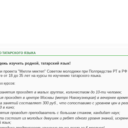
Ю ТАТАРСКОГО ЯЗЫКА
ежь изучить родной, татарский язык!
ии проекта "Милли мектеп" Советом молодежи при Полпредстве РТ в РФ
е от 18 до 35 лет на курсы по изучению татарского языка.
х курсов:
занятия проходят в малых группах, количеством до 10-ти человек;
ия проходят в центре Москвы (метро Новокузнецкая) в вечернее время с
а занятий составляет 300 руб., что сопоставимо с уровнем цен в рег
д в кино;
анятия проводит преподаватель с большим стажем, кандидат наук;
ппа состоит из молодых девушек и ребят одного уровня знаний, искре
 язык;
тодика предполагает изучение языка всего за 6 месяцев!