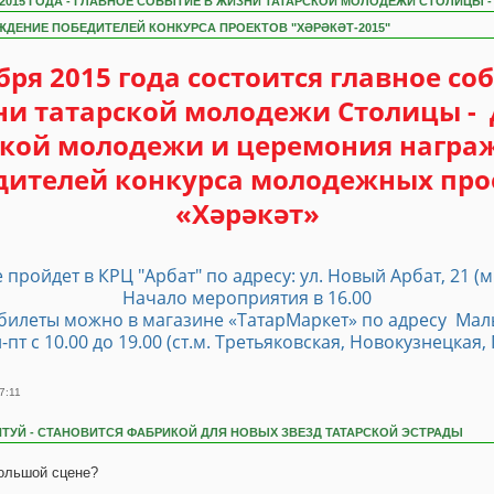
Я 2015 ГОДА - ГЛАВНОЕ СОБЫТИЕ В ЖИЗНИ ТАТАРСКОЙ МОЛОДЕЖИ СТОЛИЦЫ -
ДЕНИЕ ПОБЕДИТЕЛЕЙ КОНКУРСА ПРОЕКТОВ "ХӘРӘКӘТ-2015"
бря 2015 года состоится главное со
и татарской молодежи Столицы -
ской молодежи и церемония награ
дителей конкурса молодежных про
«Хәрәкәт»
пройдет в КРЦ "Арбат" по адресу: ул. Новый Арбат, 21 (м
Начало мероприятия в 16.00
билеты можно в магазине «ТатарМаркет» по адресу Мал
Пн-пт с 10.00 до 19.00 (ст.м. Третьяковская, Новокузнецкая
7:11
ТУЙ - СТАНОВИТСЯ ФАБРИКОЙ ДЛЯ НОВЫХ ЗВЕЗД ТАТАРСКОЙ ЭСТРАДЫ
большой сцене?