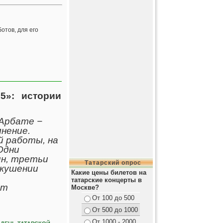
отов, для его
5»: истории
 Арбате −
нение.
й работы, на
Одни
н, третьи
Татарский опрос
вкушении
Какие цены билетов на
татарские концерты в
ет
Москве?
От 100 до 500
От 500 до 1000
От 1000 - 2000