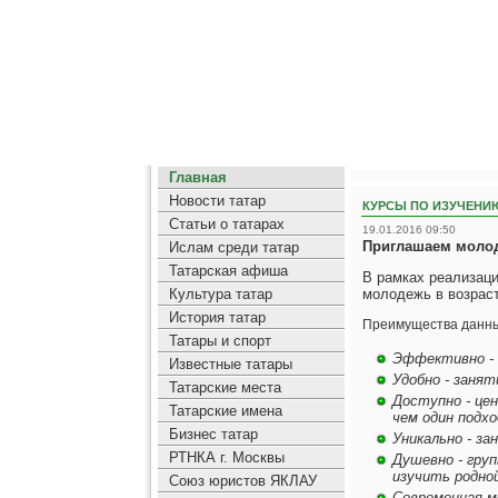
Главная
Новости татар
КУРСЫ ПО ИЗУЧЕНИ
Статьи о татарах
19.01.2016 09:50
Приглашаем молод
Ислам среди татар
Татарская афиша
В рамках реализац
Культура татар
молодежь в возраст
История татар
Преимущества данны
Татары и спорт
Эффективно - 
Известные татары
Удобно - занят
Татарские места
Доступно - цен
Татарские имена
чем один подхо
Бизнес татар
Уникально - з
РТНКА г. Москвы
Душевно - гру
изучить родной
Союз юристов ЯКЛАУ
Современная ме