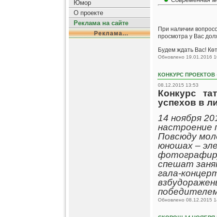
Юмор
О проекте
Реклама на сайте
При наличии вопросов
Реклама...
просмотра у Вас долж
Будем ждать Вас! Көт
Обновлено 19.01.2016 1
КОНКУРС ПРОЕКТОВ 
08.12.2015 13:53
Конкурс та
успехов в л
14 ноября 20
настроение 
Повсюду мол
юношах – эл
фотографиру
спешат заня
гала-концер
взбудоражен
победителем 
Обновлено 08.12.2015 1