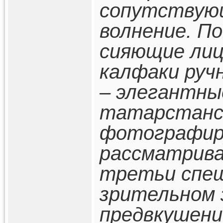
сопутствующ
волнение. П
сияющие лиц
калфаки руч
– элегантны
татарстанск
фотографир
рассматрива
третьи спе
зрительном 
предвкушени