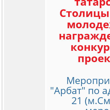
татар
Столицы 
молоде
награжд
конку
проек
Мероприя
"Арбат" по а
21 (м.С