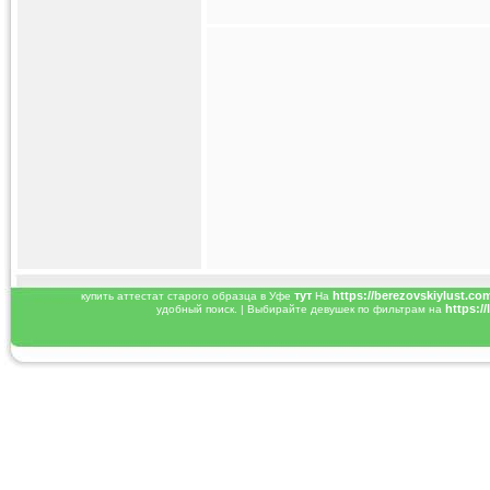
тут
https://berezovskiylust.co
купить аттестат старого образца в Уфе
На
https:/
удобный поиск. | Выбирайте девушек по фильтрам на