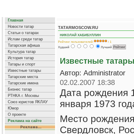
Главная
Новости татар
TATARMOSCOW.RU
Статьи о татарах
НИКОЛАЙ ХАБИБУЛЛИН
Ислам среди татар
Рейтинг пользователей:
/ 1
Татарская афиша
Худший
Лучший
Культура татар
История татар
Известные татар
Татары и спорт
Известные татары
Автор: Administrator
Татарские места
02.02.2007 18:38
Татарские имена
Бизнес татар
Дата рождения 
РТНКА г. Москвы
января 1973 год
Союз юристов ЯКЛАУ
Юмор
О проекте
Место рождения 
Реклама на сайте
Свердловск, Ро
Реклама...