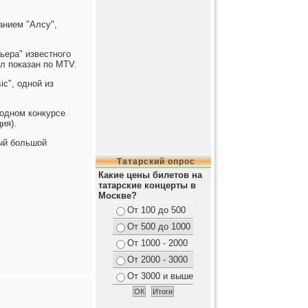
анием "Алсу",
ьера" известного
л показан по MTV.
ic", одной из
родном конкурсе
ия).
ый большой
Татарский опрос
Какие цены билетов на
татарские концерты в
Москве?
От 100 до 500
От 500 до 1000
От 1000 - 2000
От 2000 - 3000
От 3000 и выше