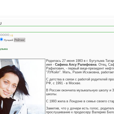
U
/ 0
Лучший
узыка
Родилась 27 июня 1983 в г. Бугульма Тата
имя -
Сафина Алсу Ралифовна
. Отец, С
Рафилович, - первый вице-президент нефт
"ЛУКойл". Мать, Разия Исхаковна, работае
С детства в связи с работой родителей пр
РФ, с 1991 - в Москве.
В России окончила музыкальную школу и 3
школы.
С 1993 жила в Лондоне в семье своего ста
Заметив, что у дочери есть голос, родител
прослушивание к продюсеру Валерию Бело