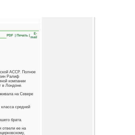
E-
PDF
| Печать |
mail
рской АССР. Полное
афин Ралиф
яной компании
т в Лондоне.
оживала на Севере
 класса средней
ршего брата.
и отвели ее на
церковскому,