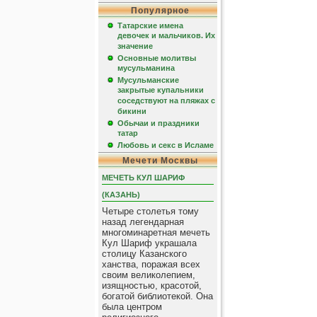
Популярное
Татарские имена
девочек и мальчиков. Их
значение
Основные молитвы
мусульманина
Мусульманские
закрытые купальники
соседствуют на пляжах с
бикини
Обычаи и праздники
татар
Любовь и секс в Исламе
Мечети Москвы
МЕЧЕТЬ КУЛ ШАРИФ
(КАЗАНЬ)
Четыре столетья тому
назад легендарная
многоминаретная мечеть
Кул Шариф украшала
столицу Казанского
ханства, поражая всех
своим великолепием,
изящностью, красотой,
богатой библиотекой. Она
была центром