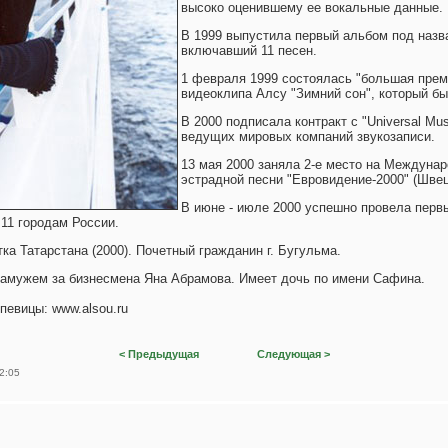
высоко оценившему ее вокальные данные.
В 1999 выпустила первый альбом под назв
включавший 11 песен.
1 февраля 1999 состоялась "большая прем
видеоклипа Алсу "Зимний сон", который бы
В 2000 подписала контракт с "Universal Mus
ведущих мировых компаний звукозаписи.
13 мая 2000 заняла 2-е место на Междуна
эстрадной песни "Евровидение-2000" (Швец
В июне - июле 2000 успешно провела перв
 11 городам России.
ка Татарстана (2000). Почетный гражданин г. Бугульма.
замужем за бизнесмена Яна Абрамова. Имеет дочь по имени Сафина.
евицы: www.alsou.ru
< Предыдущая
Следующая >
2:05