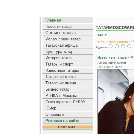
Главная
Новости татар
TATARMOSCOW.R
Статьи о татарах
АЛСУ
Ислам среди татар
Рейтинг пользователей:
Татарская афиша
Худший
Культура татар
-
История татар
Известные татары
М
Автор: Administrator
Татары и спорт
29.11.2006 16:56
Известные татары
Татарские места
Татарские имена
Бизнес татар
РТНКА г. Москвы
Союз юристов ЯКЛАУ
Юмор
О проекте
Реклама на сайте
Реклама...